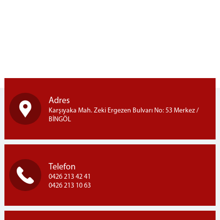
Bingöl Denetimli Serbestlik Müdürlüğü
İcra Müdürlükleri
Ceza İnfaz Kurumları
Bingöl Açık Ceza İnfaz Kurumu
BAŞSAVCILIK
Cumhuriyet Başsavcısı
Cumhuriyet Başsavcı Vekili
Adres
Cumhuriyet Savcılarımız
Karşıyaka Mah. Zeki Ergezen Bulvarı No: 53 Merkez /
Savcılık Birimleri
BİNGÖL
Bilgi İşlem Şefliği
İdari İşleri Müdürlüğü
Bakanlık Muhabere
Telefon
Emanet Memurluğu
0426 213 42 41
0426 213 10 63
Talimat Kabahat
Müracat Savcılığı
Muhabere