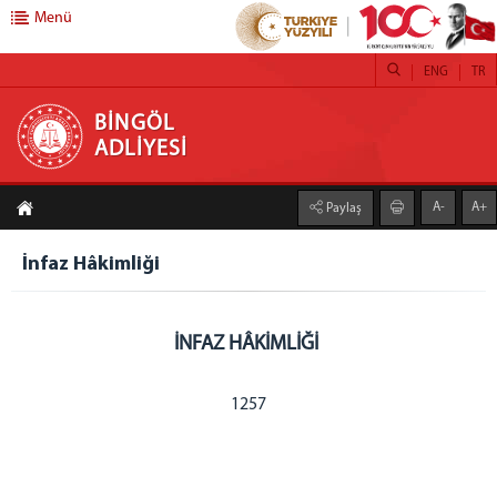
Menü
ENG
TR
BİNGÖL ADLİYESİ
BİNGÖL
ADLİYESİ
ANASAYFA
A-
A+
Paylaş
ADLİYEMİZ
Bingöl Adliyesi
İnfaz Hâkimliği
Adliye Lojmanlarımız
Yemek Listesi
İNFAZ HÂKİMLİĞİ
Mülhakat Adliyeler
Genç Adliyesi
1257
Karlıova Adliyesi
Kiğı Adliyesi
Solhan Adliyesi