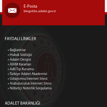
Adli Sicil Bürosu
E-Posta
Uzlaştırma Bürosu
bingolcbs.adalet.gov.tr
Medya İletişim Bürosu
İlamat İnfaz Bürosu
Soruşturma Bürosu
FAYDALI LİNKLER
ADALET KOMİSYONU
Adalet Komisyonu Başkanlığı
» Bağlantılar
Adalet Komisyonu Kalemi
» Hukuk Sözlüğü
» Adalet Dergisi
MAHKEMELER
» AİHM Kararları
Hukuk Mahkemeleri
» Adli Tıp Kurumu
» Türkiye Adalet Akademisi
1. Asliye Hukuk Mahkemesi
» Uzlaştırma İnternet Sitesi
2. Asliye Hukuk Mahkemesi (Aile Mahkemesi)
» Arabuluculuk İnternet Sitesi
» Nöbetçi Noterlik Sorgulama
3. Asliye Hukuk Mahkemesi
4. Asliye Hukuk Mahkemesi
Kadastro Mahkemesi
ADALET BAKANLIĞI