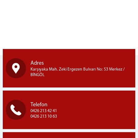
Bingöl Denetimli Serbestlik Müdürlüğü
İcra Müdürlükleri
Ceza İnfaz Kurumları
Bingöl Açık Ceza İnfaz Kurumu
BAŞSAVCILIK
Cumhuriyet Başsavcısı
Cumhuriyet Başsavcı Vekili
Adres
Cumhuriyet Savcılarımız
Karşıyaka Mah. Zeki Ergezen Bulvarı No: 53 Merkez /
Savcılık Birimleri
BİNGÖL
Bilgi İşlem Şefliği
İdari İşleri Müdürlüğü
Bakanlık Muhabere
Telefon
Emanet Memurluğu
0426 213 42 41
0426 213 10 63
Talimat Kabahat
Müracat Savcılığı
Muhabere