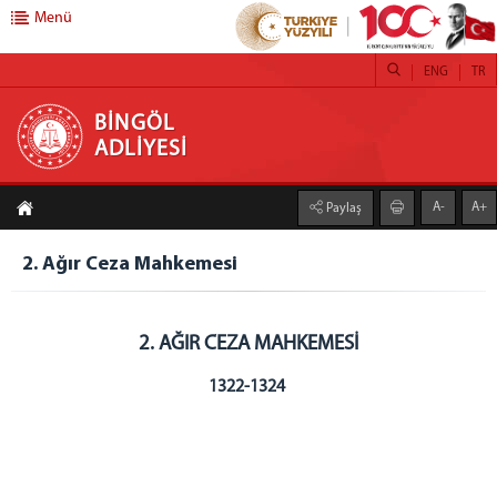
Menü
ENG
TR
BİNGÖL ADLİYESİ
BİNGÖL
ADLİYESİ
ANASAYFA
A-
A+
Paylaş
ADLİYEMİZ
Bingöl Adliyesi
2. Ağır Ceza Mahkemesi
Adliye Lojmanlarımız
Yemek Listesi
2. AĞIR CEZA MAHKEMESİ
Mülhakat Adliyeler
Genç Adliyesi
1322-1324
Karlıova Adliyesi
Kiğı Adliyesi
Solhan Adliyesi