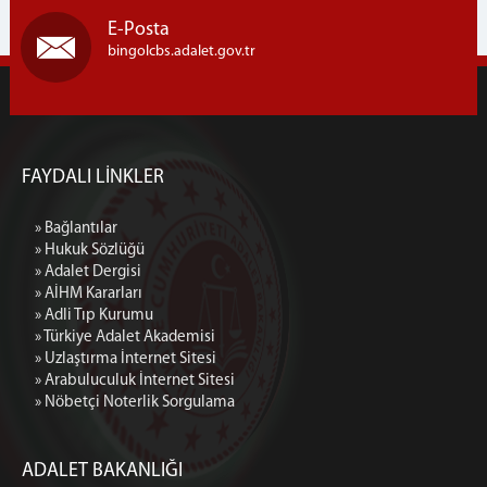
Adli Sicil Bürosu
E-Posta
Uzlaştırma Bürosu
bingolcbs.adalet.gov.tr
Medya İletişim Bürosu
İlamat İnfaz Bürosu
Soruşturma Bürosu
FAYDALI LİNKLER
ADALET KOMİSYONU
Adalet Komisyonu Başkanlığı
» Bağlantılar
Adalet Komisyonu Kalemi
» Hukuk Sözlüğü
» Adalet Dergisi
MAHKEMELER
» AİHM Kararları
Hukuk Mahkemeleri
» Adli Tıp Kurumu
» Türkiye Adalet Akademisi
1. Asliye Hukuk Mahkemesi
» Uzlaştırma İnternet Sitesi
2. Asliye Hukuk Mahkemesi (Aile Mahkemesi)
» Arabuluculuk İnternet Sitesi
» Nöbetçi Noterlik Sorgulama
3. Asliye Hukuk Mahkemesi
4. Asliye Hukuk Mahkemesi
Kadastro Mahkemesi
ADALET BAKANLIĞI